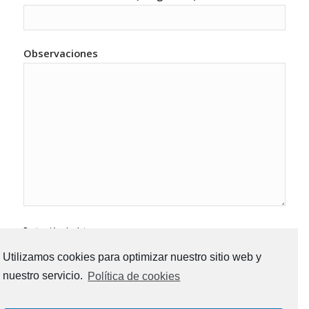
Observaciones
Protección de datos
El responsable del tratamiento es Asociación Salud Integrativa. La finalidad de la
Utilizamos cookies para optimizar nuestro sitio web y
recogida de datos es la de poder atender sus cuestiones, sin ceder sus datos a
nuestro servicio.
Política de cookies
terceros. Tiene derecho a saber qué información tenemos sobre usted, corregirla o
eliminarla tal y como se explica en nuestra
Política de Privacidad