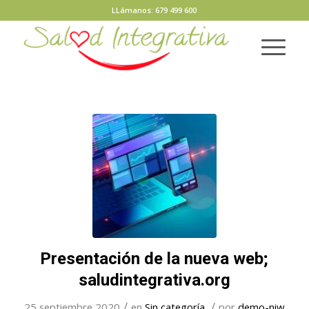
LLámanos: 679 499 600
Presentación de la nueva web;
saludintegrativa.org
/
/
25 septiembre 2020
en
Sin categoría
por
demo-niw