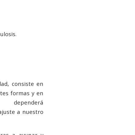
ulosis.
ad, consiste en
tes
formas y en
 dependerá
juste a nuestro
oras a ayunar y