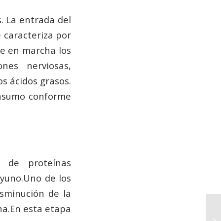
. La entrada del
 caracteriza por
ne en marcha los
ones nerviosas,
os ácidos grasos.
onsumo conforme
 de proteínas
ayuno.Uno de los
isminución de la
na.En esta etapa