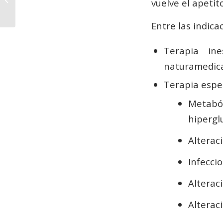
vuelve el apetit
Inmune
Entre las indic
Terapia ine
naturamedica
Terapia espec
Metabó
hipergl
Alteraci
Infecci
Alterac
Alterac