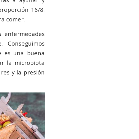
proporción 16/8:
ra comer.
as enfermedades
te. Conseguimos
ue es una buena
r la microbiota
ares y la presión