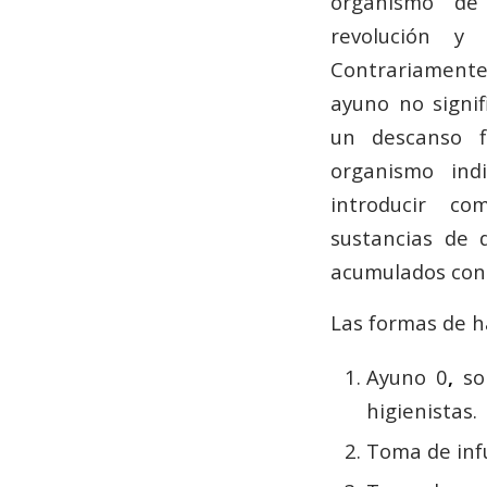
organismo de
revolución y e
Contrariamente
ayuno no signi
un descanso fi
organismo in
introducir co
sustancias de 
acumulados con e
Las formas de h
Ayuno 0
,
so
higienistas.
Toma de inf