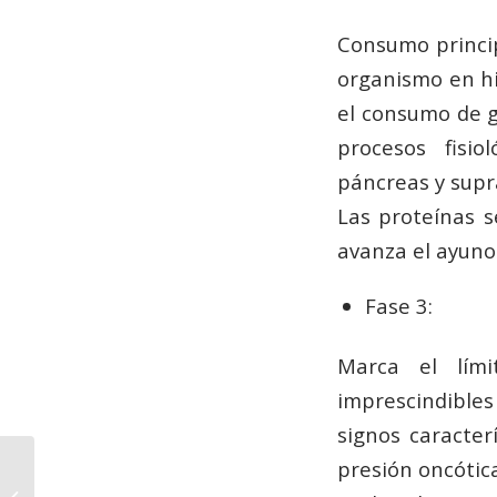
Consumo princip
organismo en hi
el consumo de g
procesos fisio
páncreas y supra
Las proteínas 
avanza el ayuno
Fase 3:
Marca el lím
imprescindibles
signos caracter
presión oncótic
Que es el Sistema