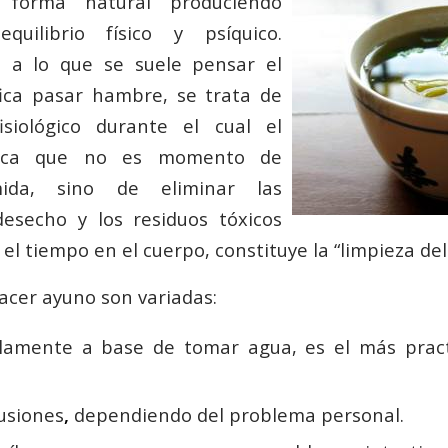
 forma natural
produciendo
quilibrio físico y psíquico.
 a lo que se suele pensar el
fica pasar hambre, se trata de
siológico durante el cual el
dica que no es momento de
mida, sino de eliminar las
desecho y los residuos tóxicos
l tiempo en el cuerpo, constituye la “limpieza del
acer ayuno son variadas:
lamente a base de tomar agua, es el más pract
usiones
,
dependiendo del problema personal.