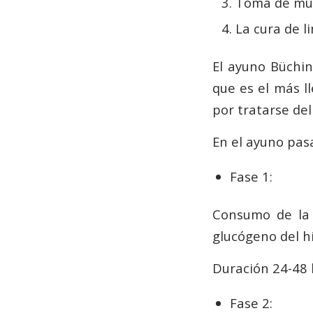
Toma de muc
La cura de l
El ayuno Büchin
que es el más l
por tratarse del
En el ayuno pas
Fase 1:
Consumo de la 
glucógeno del hí
Duración 24-48
Fase 2: