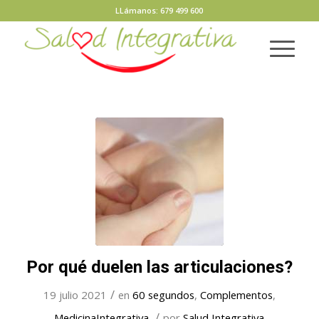
LLámanos: 679 499 600
Por qué duelen las articulaciones?
/
19 julio 2021
en
60 segundos
,
Complementos
,
/
MedicinaIntegrativa
por
Salud Integrativa